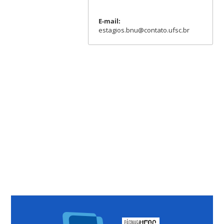
E-mail:
estagios.bnu@contato.ufsc.br