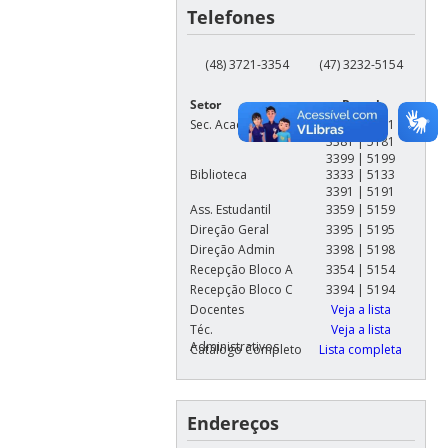
Telefones
(48) 3721-3354
(47) 3232-5154
Setor
Ramal
Sec. Acadêmica
6308 | 5101
3381 | 5181
3399 | 5199
Biblioteca
3333 | 5133
3391 | 5191
Ass. Estudantil
3359 | 5159
Direção Geral
3395 | 5195
Direção Admin
3398 | 5198
Recepção Bloco A
3354 | 5154
Recepção Bloco C
3394 | 5194
Docentes
Veja a lista
Téc.
Veja a lista
Administrativos
Catálogo Completo
Lista completa
Endereços