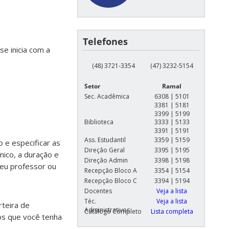
Telefones
se inicia com a
(48) 3721-3354
(47) 3232-5154
Setor
Ramal
Sec. Acadêmica
6308 | 5101
3381 | 5181
3399 | 5199
Biblioteca
3333 | 5133
3391 | 5191
Ass. Estudantil
3359 | 5159
o e especificar as
Direção Geral
3395 | 5195
mico, a duração e
Direção Admin
3398 | 5198
seu professor ou
Recepção Bloco A
3354 | 5154
Recepção Bloco C
3394 | 5194
Docentes
Veja a lista
Téc.
Veja a lista
teira de
Administrativos
Catálogo Completo
Lista completa
os que você tenha