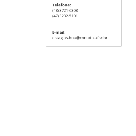
Telefone:
(48) 3721-6308
(47) 3232-5101
E-mail:
estagios.bnu@contato.ufsc.br