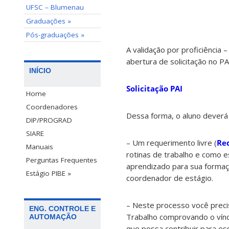
UFSC – Blumenau
Graduações »
Pós-graduações »
A validação por proficiência 
abertura de solicitação no PA
INÍCIO
Solicitação PAI
Home
Coordenadores
Dessa forma, o aluno deverá 
DIP/PROGRAD
SIARE
– Um requerimento livre (
Re
Manuais
rotinas de trabalho e como e
Perguntas Frequentes
aprendizado para sua formaçã
Estágio PIBE »
coordenador de estágio.
– Neste processo você preci
ENG. CONTROLE E
Trabalho comprovando o vínc
AUTOMAÇÃO
que possa contribuir para ess