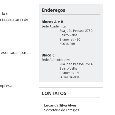
Endereços
ndo e
a (assinatura) de
Blocos A e B
Sede Acadêmica:
Rua João Pessoa, 2750
Bairro Velha
Blumenau - SC
89036-256
resentadas para
Bloco C
Sede Administrativa:
Rua João Pessoa, 2514
Bairro Velha
Blumenau - SC
SC 89036-004
empresa.
CONTATOS
Lucas da Silva Alves
Secretário de Estágios