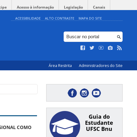
cipe
Acesso à informação
Legislação
Canais
ACESSIBILIDADE
ALTO CONTRASTE
MAPA DO SITE
Área Restrita
Administradores do Site
Guia do
Estudante
SSIONAL COMO
UFSC Bnu