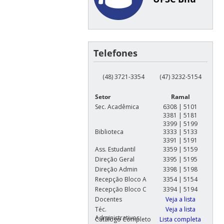
Telefones
(48) 3721-3354
(47) 3232-5154
Setor
Ramal
Sec. Acadêmica
6308 | 5101
3381 | 5181
3399 | 5199
Biblioteca
3333 | 5133
3391 | 5191
Ass. Estudantil
3359 | 5159
Direção Geral
3395 | 5195
Direção Admin
3398 | 5198
Recepção Bloco A
3354 | 5154
Recepção Bloco C
3394 | 5194
Docentes
Veja a lista
Téc.
Veja a lista
Administrativos
Catálogo Completo
Lista completa