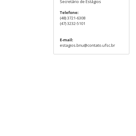
Secretário de Estágios
Telefone:
(48) 3721-6308
(47) 3232-5101
E-mail:
estagios.bnu@contato.ufsc.br