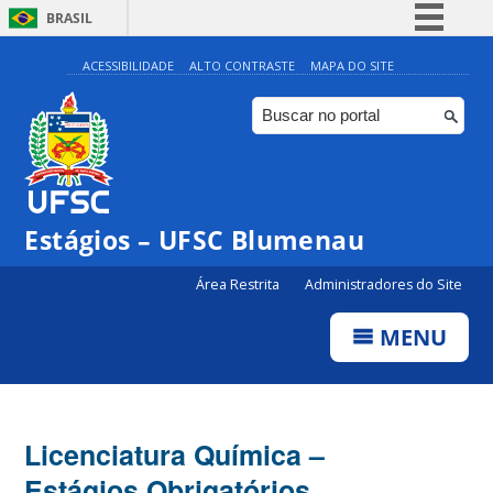
BRASIL
Simplifique!
ACESSIBILIDADE
ALTO CONTRASTE
MAPA DO SITE
Comunica BR
Participe
Acesso à informação
Legislação
Estágios – UFSC Blumenau
Canais
Área Restrita
Administradores do Site
MENU
Licenciatura Química –
Estágios Obrigatórios