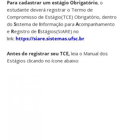
Para cadastrar um estágio Obrigatório
, o
estudante deverá registrar o Termo de
Compromisso de Estágio(TCE) Obrigatório, dentro
do
S
istema de
I
nformação para
A
companhamento
e
R
egistro de
E
stágios(SIARE) no
link:
https://siare.sistemas.ufsc.br
Antes de registrar seu TCE,
leia o Manual dos
Estágios clicando no ícone abaixo: