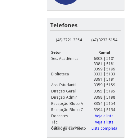
Telefones
(48) 3721-3354
(47) 3232-5154
Setor
Ramal
Sec. Acadêmica
6308 | 5101
3381 | 5181
3399 | 5199
Biblioteca
3333 | 5133
3391 | 5191
Ass. Estudantil
3359 | 5159
Direção Geral
3395 | 5195
Direção Admin
3398 | 5198
Recepção Bloco A
3354 | 5154
Recepção Bloco C
3394 | 5194
Docentes
Veja a lista
Téc.
Veja a lista
Administrativos
Catálogo Completo
Lista completa