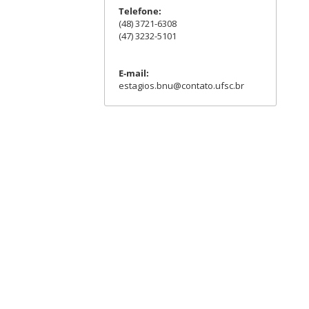
Telefone:
(48) 3721-6308
(47) 3232-5101
E-mail:
estagios.bnu@contato.ufsc.br