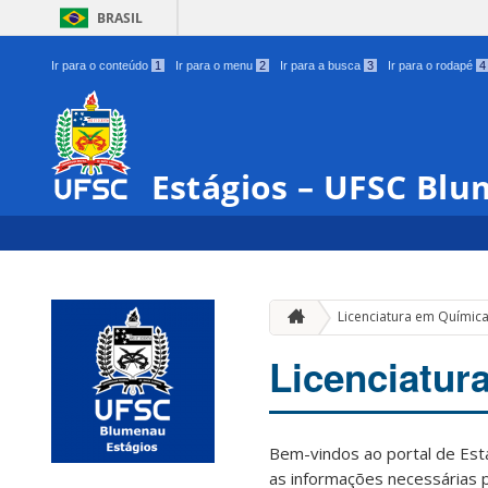
BRASIL
Ir para o conteúdo
1
Ir para o menu
2
Ir para a busca
3
Ir para o rodapé
4
Estágios – UFSC Bl
Licenciatura em Químic
Licenciatur
Bem-vindos ao portal de Est
as informações necessárias 