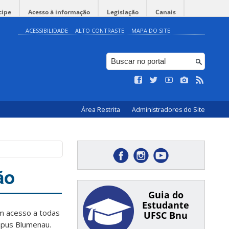
cipe
Acesso à informação
Legislação
Canais
ACESSIBILIDADE
ALTO CONTRASTE
MAPA DO SITE
Área Restrita
Administradores do Site
ão
Guia do
Estudante
em acesso a todas
UFSC Bnu
pus Blumenau.