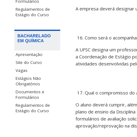
Formulários
A empresa deverá designar u
Regulamentos de
Estágio do Curso
BACHARELADO
Como será o acompanha
EM QUÍMICA
A UFSC designa um professor
Apresentação
a Coordenação de Estágio po
Site do Curso
atividades desenvolvidas pelo
Vagas
Estágios Não
Obrigatórios
Documentos e
Qual o compromisso do a
Formulários
O aluno deverá cumprir, além
Regulamentos de
Estágio do Curso
plano de ensino da Disciplina
formulários de avaliação sol
aprovação/reprovação na disc