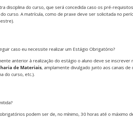
ra disciplina do curso, que será concedida caso os pré-requisito
C do curso. A matrícula, como de praxe deve ser solicitada no pe
estre).
guir caso eu necessite realizar um Estágio Obrigatório?
nte anterior à realização do estágio o aluno deve se inscrever
nharia de Materiais
, amplamente divulgado junto aos canais de
a do curso, etc.).
mitida?
s obrigatórios podem ser de, no mínimo, 30 horas até o máximo d