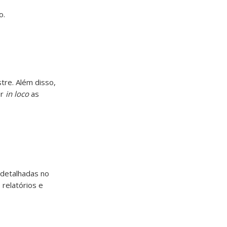
o.
re. Além disso,
ar
in loco
as
 detalhadas no
 relatórios e