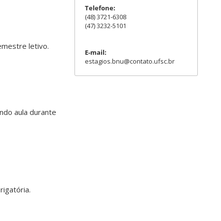
Telefone:
(48) 3721-6308
(47) 3232-5101
emestre letivo.
E-mail:
estagios.bnu@contato.ufsc.br
ndo aula durante
igatória.