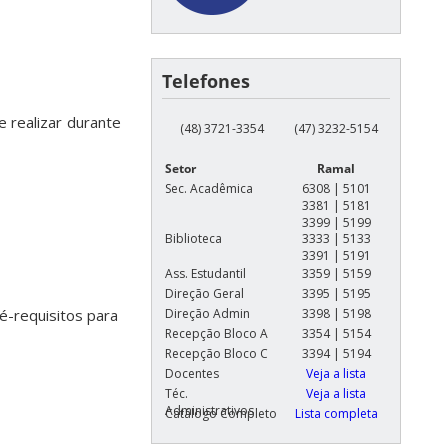
Telefones
 realizar durante
(48) 3721-3354
(47) 3232-5154
Setor
Ramal
Sec. Acadêmica
6308 | 5101
3381 | 5181
3399 | 5199
Biblioteca
3333 | 5133
3391 | 5191
Ass. Estudantil
3359 | 5159
Direção Geral
3395 | 5195
Direção Admin
3398 | 5198
é-requisitos para
Recepção Bloco A
3354 | 5154
Recepção Bloco C
3394 | 5194
Docentes
Veja a lista
Téc.
Veja a lista
Administrativos
Catálogo Completo
Lista completa