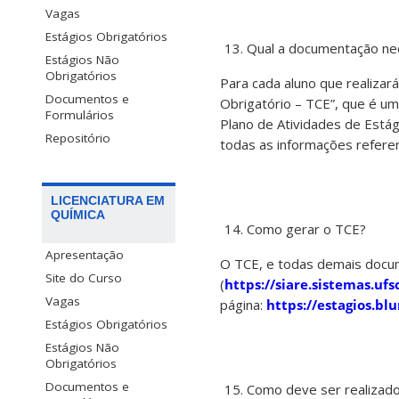
Vagas
Estágios Obrigatórios
Qual a documentação nec
Estágios Não
Obrigatórios
Para cada aluno que realiza
Documentos e
Obrigatório – TCE”, que é u
Formulários
Plano de Atividades de Está
Repositório
todas as informações referent
LICENCIATURA EM
QUÍMICA
Como gerar o TCE?
Apresentação
O TCE, e todas demais docum
Site do Curso
(
https://siare.sistemas.ufs
Vagas
página:
https://estagios.b
Estágios Obrigatórios
Estágios Não
Obrigatórios
Documentos e
Como deve ser realizad