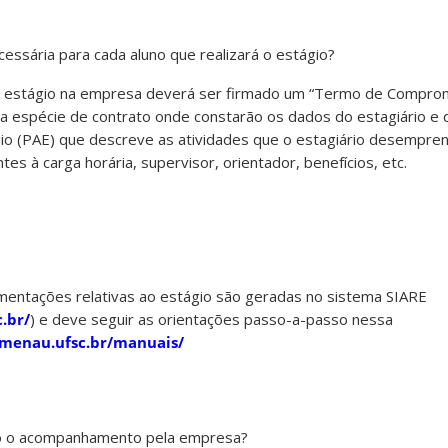
essária para cada aluno que realizará o estágio?
rá estágio na empresa deverá ser firmado um “Termo de Compro
ma espécie de contrato onde constarão os dados do estagiário e
gio (PAE) que descreve as atividades que o estagiário desempr
es à carga horária, supervisor, orientador, benefícios, etc.
entações relativas ao estágio são geradas no sistema SIARE
c.br/
) e deve seguir as orientações passo-a-passo nessa
lumenau.ufsc.br/manuais/
o o acompanhamento pela empresa?