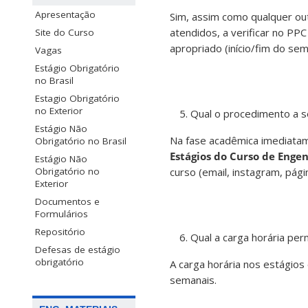
Apresentação
Sim, assim como qualquer out
atendidos, a verificar no PP
Site do Curso
apropriado (início/fim do sem
Vagas
Estágio Obrigatório
no Brasil
Estagio Obrigatório
no Exterior
Qual o procedimento a se
Estágio Não
Na fase acadêmica imediatame
Obrigatório no Brasil
Estágios do Curso de Enge
Estágio Não
curso (email, instagram, págin
Obrigatório no
Exterior
Documentos e
Formulários
Repositório
Qual a carga horária per
Defesas de estágio
obrigatório
A carga horária nos estágio
semanais.