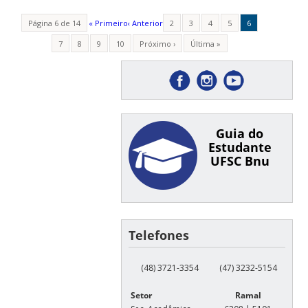
Página 6 de 14
« Primeiro
‹ Anterior
2
3
4
5
6
7
8
9
10
Próximo ›
Última »
Guia do
Estudante
UFSC Bnu
Telefones
(48) 3721-3354
(47) 3232-5154
Setor
Ramal