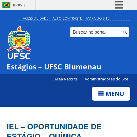
BRASIL
Simplifique!
ACESSIBILIDADE
ALTO CONTRASTE
MAPA DO SITE
Comunica BR
Participe
Acesso à informação
Legislação
Estágios – UFSC Blumenau
Canais
Área Restrita
Administradores do Site
MENU
IEL – OPORTUNIDADE DE
ESTÁGIO – QUÍMICA