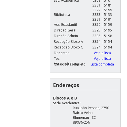
Sec. Acadêmica
6308 | 5101
3381 | 5181
3399 | 5199
Biblioteca
3333 | 5133
3391 | 5191
Ass. Estudantil
3359 | 5159
Direção Geral
3395 | 5195
Direção Admin
3398 | 5198
Recepção Bloco A
3354 | 5154
Recepção Bloco C
3394 | 5194
Docentes
Veja a lista
Téc.
Veja a lista
Administrativos
Catálogo Completo
Lista completa
Endereços
Blocos A e B
Sede Acadêmica:
Rua João Pessoa, 2750
Bairro Velha
Blumenau - SC
89036-256