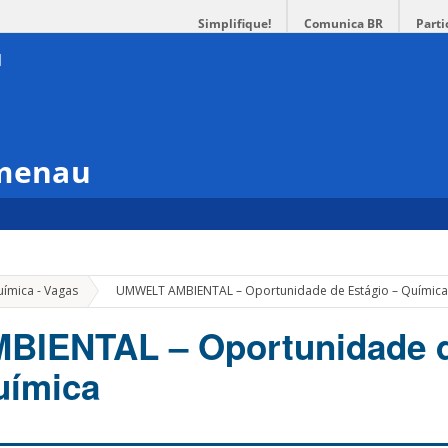
Simplifique!
Comunica BR
Parti
umenau
»
uímica - Vagas
UMWELT AMBIENTAL – Oportunidade de Estágio – Químic
IENTAL – Oportunidade 
uímica