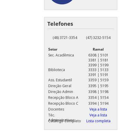
Telefones
(48) 3721-3354
(47) 3232-5154
Setor
Ramal
Sec. Acadêmica
6308 | 5101
3381 | 5181
3399 | 5199
Biblioteca
3333 | 5133
3391 | 5191
Ass. Estudantil
3359 | 5159
Direção Geral
3395 | 5195
Direção Admin
3398 | 5198
Recepção Bloco A
3354 | 5154
Recepção Bloco C
3394 | 5194
Docentes
Veja a lista
Téc.
Veja a lista
Administrativos
Catálogo Completo
Lista completa