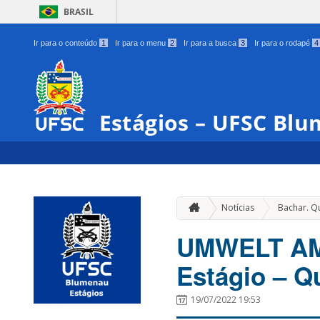
BRASIL
Ir para o conteúdo
1
Ir para o menu
2
Ir para a busca
3
Ir para o rodapé
4
Estágios – UFSC Bl
Notícias
Bachar. Q
UMWELT AMB
Estágio – Q
19/07/2022 19:53