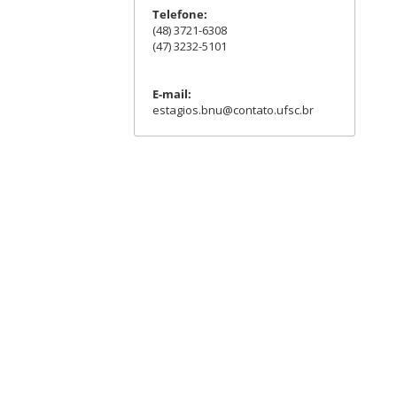
Telefone:
(48) 3721-6308
(47) 3232-5101
E-mail:
estagios.bnu@contato.ufsc.br