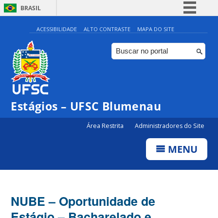
BRASIL
Simplifique!
ACESSIBILIDADE
ALTO CONTRASTE
MAPA DO SITE
Comunica BR
Participe
Acesso à informação
Legislação
Estágios – UFSC Blumenau
Canais
Área Restrita
Administradores do Site
MENU
NUBE – Oportunidade de
Estágio – Bacharelado e