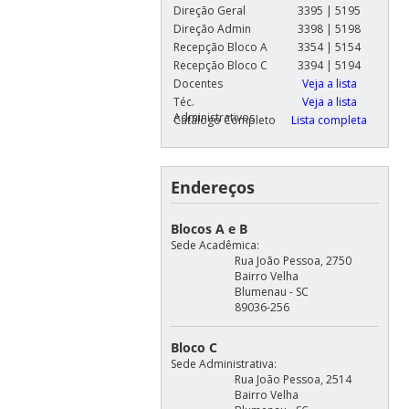
Direção Geral
3395 | 5195
Direção Admin
3398 | 5198
Recepção Bloco A
3354 | 5154
Recepção Bloco C
3394 | 5194
Docentes
Veja a lista
Téc.
Veja a lista
Administrativos
Catálogo Completo
Lista completa
Endereços
Blocos A e B
Sede Acadêmica:
Rua João Pessoa, 2750
Bairro Velha
Blumenau - SC
89036-256
Bloco C
Sede Administrativa:
Rua João Pessoa, 2514
Bairro Velha