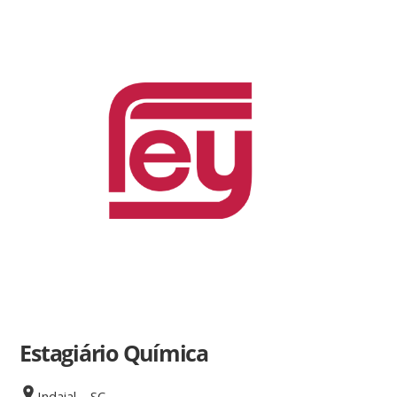
Estagiário Química
Indaial – SC