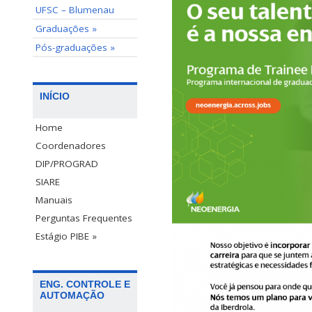
UFSC – Blumenau
Graduações »
Pós-graduações »
INÍCIO
Home
Coordenadores
DIP/PROGRAD
SIARE
Manuais
Perguntas Frequentes
Estágio PIBE »
ENG. CONTROLE E
AUTOMAÇÃO