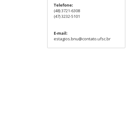
Telefone:
(48) 3721-6308
(47) 3232-5101
E-mail:
estagios.bnu@contato.ufsc.br