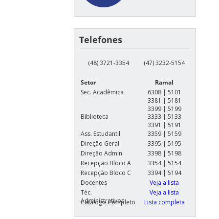
Telefones
(48) 3721-3354
(47) 3232-5154
Setor
Ramal
Sec. Acadêmica
6308 | 5101
3381 | 5181
3399 | 5199
Biblioteca
3333 | 5133
3391 | 5191
Ass. Estudantil
3359 | 5159
Direção Geral
3395 | 5195
Direção Admin
3398 | 5198
Recepção Bloco A
3354 | 5154
Recepção Bloco C
3394 | 5194
Docentes
Veja a lista
Téc.
Veja a lista
Administrativos
Catálogo Completo
Lista completa