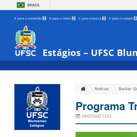
BRASIL
Ir para o conteúdo
1
Ir para o menu
2
Ir para a busca
3
Ir para o rodapé
4
Estágios – UFSC Bl
Notícias
Bachar. Q
Programa Tr
26/07/2022 13:52