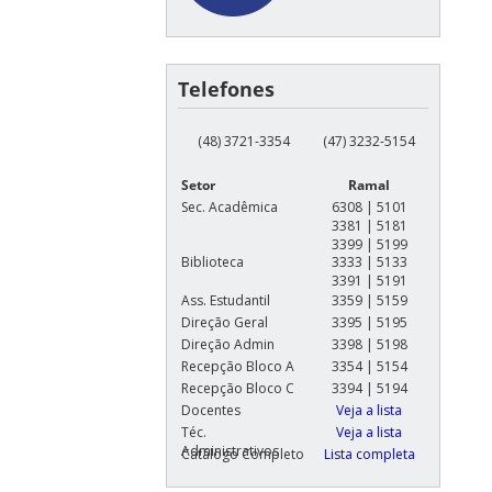
Telefones
(48) 3721-3354
(47) 3232-5154
Setor
Ramal
Sec. Acadêmica
6308 | 5101
3381 | 5181
3399 | 5199
Biblioteca
3333 | 5133
3391 | 5191
Ass. Estudantil
3359 | 5159
Direção Geral
3395 | 5195
Direção Admin
3398 | 5198
Recepção Bloco A
3354 | 5154
Recepção Bloco C
3394 | 5194
Docentes
Veja a lista
Téc.
Veja a lista
Administrativos
Catálogo Completo
Lista completa