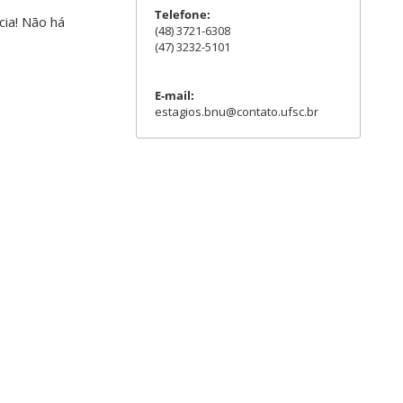
Telefone:
cia! Não há
(48) 3721-6308
(47) 3232-5101
E-mail:
estagios.bnu@contato.ufsc.br