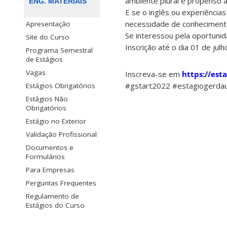
ambiente plural e propenso a
ENG. MATERIAIS
E se o inglês ou experiência
necessidade de conhecimento
Apresentação
Se interessou pela oportunid
Site do Curso
Inscrição até o dia 01 de julh
Programa Semestral
de Estágios
Vagas
Inscreva-se em
https://est
#gstart2022 #estagiogerda
Estágios Obrigatórios
Estágios Não
Obrigatórios
Estágio no Exterior
Validação Profissional
Documentos e
Formulários
Para Empresas
Perguntas Frequentes
Regulamento de
Estágios do Curso