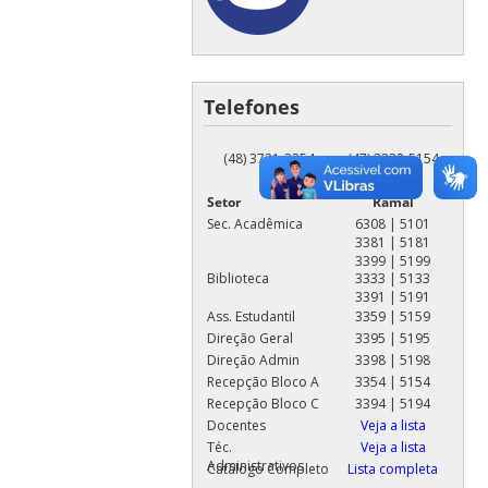
Telefones
(48) 3721-3354
(47) 3232-5154
Setor
Ramal
Sec. Acadêmica
6308 | 5101
3381 | 5181
3399 | 5199
Biblioteca
3333 | 5133
3391 | 5191
Ass. Estudantil
3359 | 5159
Direção Geral
3395 | 5195
Direção Admin
3398 | 5198
Recepção Bloco A
3354 | 5154
Recepção Bloco C
3394 | 5194
Docentes
Veja a lista
Téc.
Veja a lista
Administrativos
Catálogo Completo
Lista completa