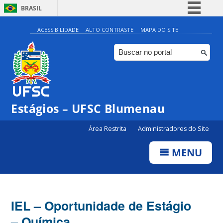
BRASIL
Simplifique!
ACESSIBILIDADE
ALTO CONTRASTE
MAPA DO SITE
Comunica BR
Participe
Acesso à informação
Legislação
Estágios – UFSC Blumenau
Canais
Área Restrita
Administradores do Site
MENU
IEL – Oportunidade de Estágio
– Química