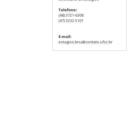
Telefone:
(48) 3721-6308
(47) 3232-5101
E-mail:
estagios.bnu@contato.ufsc.br