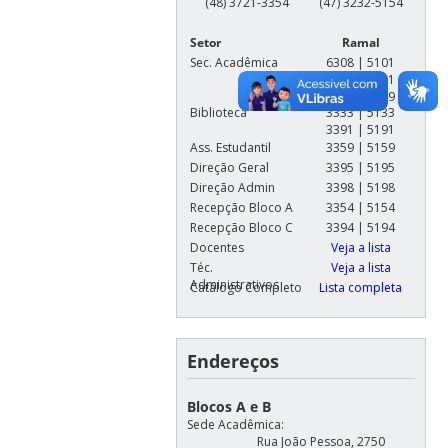
(48) 3721-3354
(47) 3232-5154
Setor
Ramal
Sec. Acadêmica
6308 | 5101
3381 | 5181
3399 | 5199
Biblioteca
3333 | 5133
3391 | 5191
Ass. Estudantil
3359 | 5159
Direção Geral
3395 | 5195
Direção Admin
3398 | 5198
Recepção Bloco A
3354 | 5154
Recepção Bloco C
3394 | 5194
Docentes
Veja a lista
Téc.
Veja a lista
Administrativos
Catálogo Completo
Lista completa
Endereços
Blocos A e B
Sede Acadêmica:
Rua João Pessoa, 2750