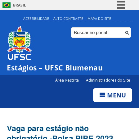
BRASIL
Simplifique!
ACESSIBILIDADE
ALTO CONTRASTE
MAPA DO SITE
Comunica BR
Participe
Acesso à informação
Legislação
Estágios – UFSC Blumenau
Canais
Área Restrita
Administradores do Site
MENU
Vaga para estágio não
obrigatório -Bolsa PIBE 2023