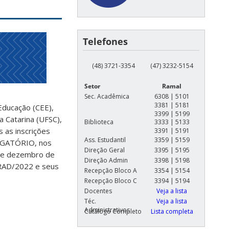
Telefones
(48) 3721-3354
(47) 3232-5154
Setor
Ramal
Sec. Acadêmica
6308 | 5101
3381 | 5181
Educação (CEE),
3399 | 5199
a Catarina (UFSC),
Biblioteca
3333 | 5133
 as inscrições
3391 | 5191
Ass. Estudantil
3359 | 5159
GATÓRIO, nos
Direção Geral
3395 | 5195
 de dezembro de
Direção Admin
3398 | 5198
GRAD/2022 e seus
Recepção Bloco A
3354 | 5154
Recepção Bloco C
3394 | 5194
Docentes
Veja a lista
Téc.
Veja a lista
Administrativos
Catálogo Completo
Lista completa