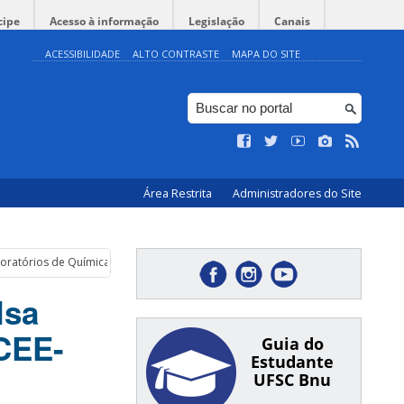
cipe
Acesso à informação
Legislação
Canais
ACESSIBILIDADE
ALTO CONTRASTE
MAPA DO SITE
Área Restrita
Administradores do Site
boratórios de Química (CEE-Blumenau)
lsa
(CEE-
Guia do
Estudante
UFSC Bnu