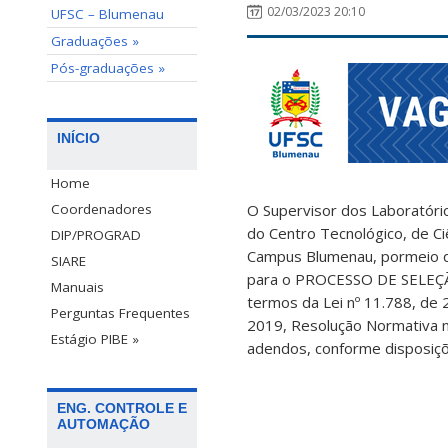
02/03/2023 20:10
UFSC – Blumenau
Graduações »
Pós-graduações »
INÍCIO
Home
O Supervisor dos Laboratóri
Coordenadores
do Centro Tecnológico, de Ci
DIP/PROGRAD
Campus Blumenau, pormeio do
SIARE
para o PROCESSO DE SELE
Manuais
termos da Lei nº 11.788, de
Perguntas Frequentes
2019, Resolução Normativa 
Estágio PIBE »
adendos, conforme disposiç
ENG. CONTROLE E
AUTOMAÇÃO