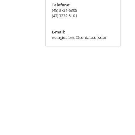
Telefone:
(48) 3721-6308
(47) 3232-5101
E-mail:
estagios.bnu@contato.ufsc.br