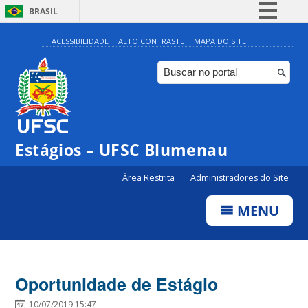
BRASIL
Simplifique!
ACESSIBILIDADE
ALTO CONTRASTE
MAPA DO SITE
Comunica BR
Participe
Acesso à informação
Legislação
Estágios – UFSC Blumenau
Canais
Área Restrita
Administradores do Site
MENU
Oportunidade de Estágio
10/07/2019 15:47