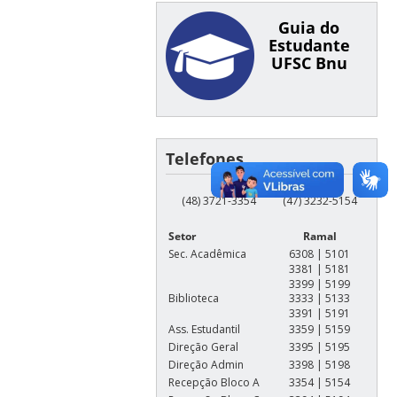
Guia do
Estudante
UFSC Bnu
Telefones
(48) 3721-3354
(47) 3232-5154
Setor
Ramal
Sec. Acadêmica
6308 | 5101
3381 | 5181
3399 | 5199
Biblioteca
3333 | 5133
3391 | 5191
Ass. Estudantil
3359 | 5159
Direção Geral
3395 | 5195
Direção Admin
3398 | 5198
Recepção Bloco A
3354 | 5154