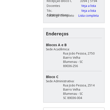
Recepção Bloco C
3394 | 5194
Docentes
Veja a lista
Téc.
Veja a lista
Administrativos
Catálogo Completo
Lista completa
Endereços
Blocos A e B
Sede Acadêmica:
Rua João Pessoa, 2750
Bairro Velha
Blumenau - SC
89036-256
Bloco C
Sede Administrativa:
Rua João Pessoa, 2514
Bairro Velha
Blumenau - SC
SC 89036-004