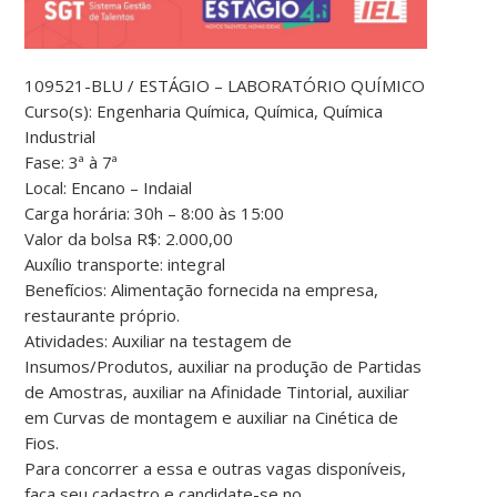
109521-BLU / ESTÁGIO – LABORATÓRIO
QUÍMICO
Curso(s):
Engenharia Química, Química, Química
Industrial
Fase:
3ª à 7ª
Local:
Encano – Indaial
Carga horária:
30h – 8:00 às 15:00
Valor da bolsa R$:
2.000,00
Auxílio transporte:
integral
Benefícios:
Alimentação fornecida na empresa,
restaurante próprio.
Atividades:
Auxiliar na testagem de
Insumos/Produtos, auxiliar na produção de
Partidas
de Amostras, auxiliar na Afinidade Tintorial, auxiliar
em Curvas de
montagem e auxiliar na Cinética de
Fios.
Para concorrer a essa e outras vagas disponíveis,
faça seu cadastro e candidate-se no