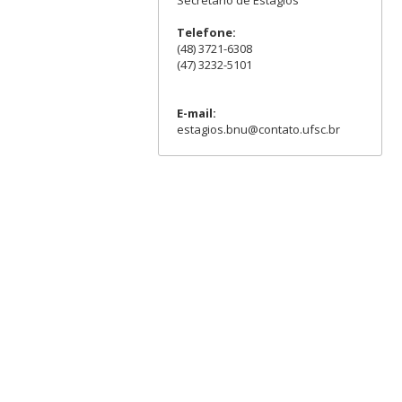
Secretário de Estágios
Telefone:
(48) 3721-6308
(47) 3232-5101
E-mail:
estagios.bnu@contato.ufsc.br