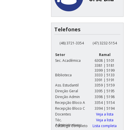
Telefones
(48) 3721-3354
(47) 3232-5154
Setor
Ramal
Sec. Acadêmica
6308 | 5101
3381 | 5181
3399 | 5199
Biblioteca
3333 | 5133
3391 | 5191
Ass. Estudantil
3359 | 5159
Direção Geral
3395 | 5195
Direção Admin
3398 | 5198
Recepção Bloco A
3354 | 5154
Recepção Bloco C
3394 | 5194
Docentes
Veja a lista
Téc.
Veja a lista
Administrativos
Catálogo Completo
Lista completa