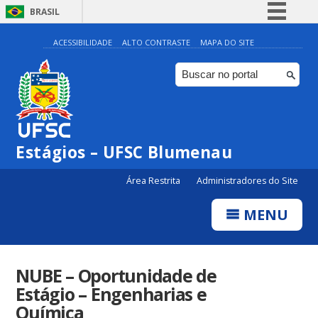
BRASIL
Simplifique!
ACESSIBILIDADE
ALTO CONTRASTE
MAPA DO SITE
Comunica BR
Participe
Acesso à informação
Legislação
Estágios – UFSC Blumenau
Canais
Área Restrita
Administradores do Site
MENU
NUBE – Oportunidade de
Estágio – Engenharias e
Química