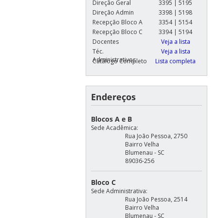
Direção Geral
3395 | 5195
Direção Admin
3398 | 5198
Recepção Bloco A
3354 | 5154
Recepção Bloco C
3394 | 5194
Docentes
Veja a lista
Téc.
Veja a lista
Administrativos
Catálogo Completo
Lista completa
Endereços
Blocos A e B
Sede Acadêmica:
Rua João Pessoa, 2750
Bairro Velha
Blumenau - SC
89036-256
Bloco C
Sede Administrativa:
Rua João Pessoa, 2514
Bairro Velha
Blumenau - SC