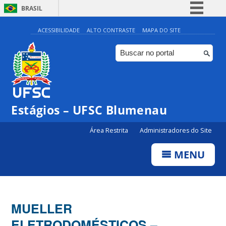
BRASIL
Simplifique!
ACESSIBILIDADE
ALTO CONTRASTE
MAPA DO SITE
Comunica BR
Participe
Acesso à informação
Legislação
Estágios – UFSC Blumenau
Canais
Área Restrita
Administradores do Site
MENU
MUELLER
ELETRODOMÉSTICOS –