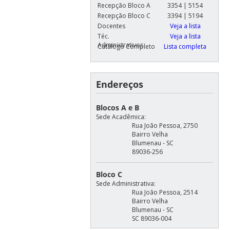
Recepção Bloco A
3354 | 5154
Recepção Bloco C
3394 | 5194
Docentes
Veja a lista
Téc.
Veja a lista
Administrativos
Catálogo Completo
Lista completa
Endereços
Blocos A e B
Sede Acadêmica:
Rua João Pessoa, 2750
Bairro Velha
Blumenau - SC
89036-256
Bloco C
Sede Administrativa:
Rua João Pessoa, 2514
Bairro Velha
Blumenau - SC
SC 89036-004