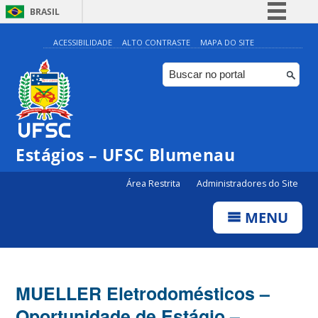
BRASIL
Simplifique!
ACESSIBILIDADE
ALTO CONTRASTE
MAPA DO SITE
Comunica BR
Participe
Acesso à informação
Legislação
Estágios – UFSC Blumenau
Canais
Área Restrita
Administradores do Site
MENU
MUELLER Eletrodomésticos –
Oportunidade de Estágio –