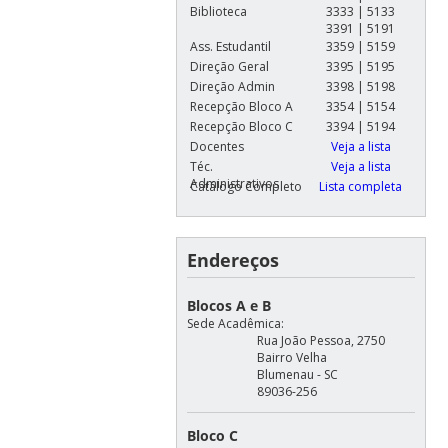
Biblioteca
3333 | 5133
3391 | 5191
Ass. Estudantil
3359 | 5159
Direção Geral
3395 | 5195
Direção Admin
3398 | 5198
Recepção Bloco A
3354 | 5154
Recepção Bloco C
3394 | 5194
Docentes
Veja a lista
Téc.
Veja a lista
Administrativos
Catálogo Completo
Lista completa
Endereços
Blocos A e B
Sede Acadêmica:
Rua João Pessoa, 2750
Bairro Velha
Blumenau - SC
89036-256
Bloco C