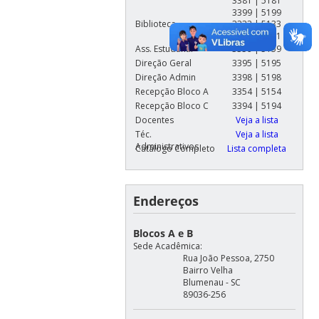
3381 | 5181
3399 | 5199
Biblioteca
3333 | 5133
3391 | 5191
Ass. Estudantil
3359 | 5159
Direção Geral
3395 | 5195
Direção Admin
3398 | 5198
Recepção Bloco A
3354 | 5154
Recepção Bloco C
3394 | 5194
Docentes
Veja a lista
Téc.
Veja a lista
Administrativos
Catálogo Completo
Lista completa
Endereços
Blocos A e B
Sede Acadêmica:
Rua João Pessoa, 2750
Bairro Velha
Blumenau - SC
89036-256