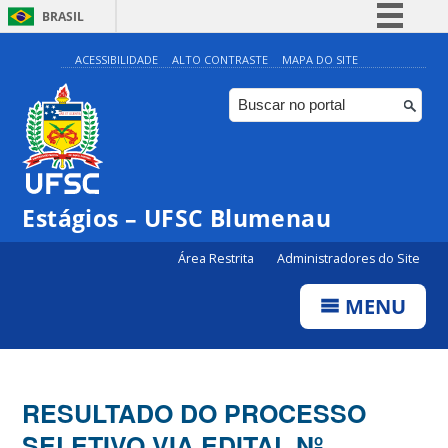
BRASIL
Simplifique!
ACESSIBILIDADE
ALTO CONTRASTE
MAPA DO SITE
Comunica BR
Participe
Acesso à informação
Legislação
Estágios – UFSC Blumenau
Canais
Área Restrita
Administradores do Site
MENU
RESULTADO DO PROCESSO
SELETIVO VIA EDITAL Nº