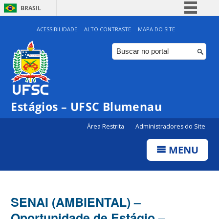
BRASIL
Simplifique!
ACESSIBILIDADE
ALTO CONTRASTE
MAPA DO SITE
Comunica BR
Participe
Acesso à informação
Legislação
Estágios – UFSC Blumenau
Canais
Área Restrita
Administradores do Site
MENU
SENAI (AMBIENTAL) –
Oportunidade de Estágio –