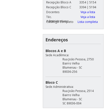
Recepção Bloco A
3354 | 5154
Recepção Bloco C
3394 | 5194
Docentes
Veja a lista
Téc.
Veja a lista
Administrativos
Catálogo Completo
Lista completa
Endereços
Blocos A e B
Sede Acadêmica:
Rua João Pessoa, 2750
Bairro Velha
Blumenau - SC
89036-256
Bloco C
Sede Administrativa:
Rua João Pessoa, 2514
Bairro Velha
Blumenau - SC
SC 89036-004