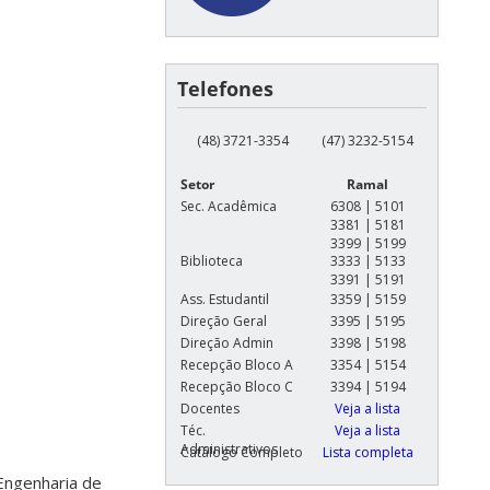
Telefones
(48) 3721-3354
(47) 3232-5154
Setor
Ramal
Sec. Acadêmica
6308 | 5101
3381 | 5181
3399 | 5199
Biblioteca
3333 | 5133
3391 | 5191
Ass. Estudantil
3359 | 5159
Direção Geral
3395 | 5195
Direção Admin
3398 | 5198
Recepção Bloco A
3354 | 5154
Recepção Bloco C
3394 | 5194
Docentes
Veja a lista
Téc.
Veja a lista
Administrativos
Catálogo Completo
Lista completa
Engenharia de