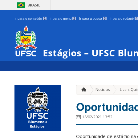
BRASIL
Ir para o conteúdo
1
Ir para o menu
2
Ir para a busca
3
Ir para o rodapé
4
Estágios – UFSC Bl
Notícias
Licen. Quí
Oportunida
18/02/2021 13:52
Oportunidade de estágio na