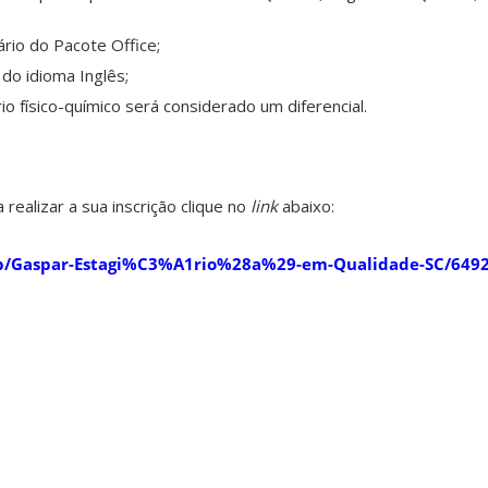
rio do Pacote Office;
do idioma Inglês;
io físico-químico será considerado um diferencial.
realizar a sua inscrição clique no
link
abaixo:
job/Gaspar-Estagi%C3%A1rio%28a%29-em-Qualidade-SC/649