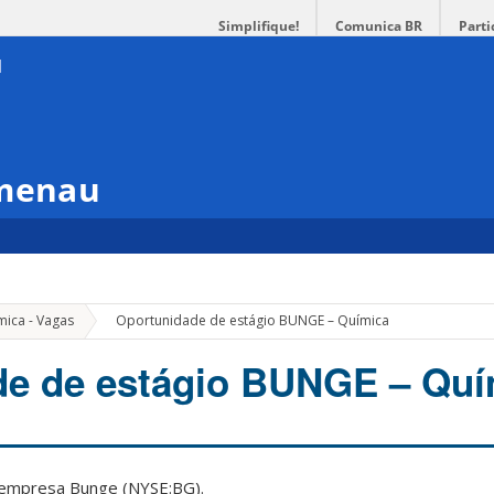
Simplifique!
Comunica BR
Parti
umenau
»
mica - Vagas
Oportunidade de estágio BUNGE – Química
de de estágio BUNGE – Quí
 empresa Bunge (NYSE:BG).