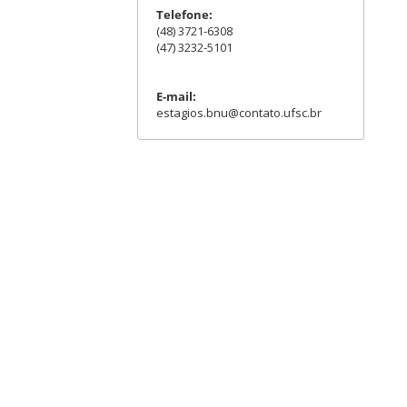
Telefone:
(48) 3721-6308
(47) 3232-5101
E-mail:
estagios.bnu@contato.ufsc.br