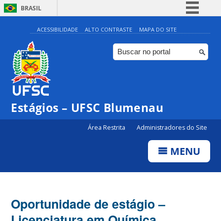
BRASIL
Simplifique!
ACESSIBILIDADE
ALTO CONTRASTE
MAPA DO SITE
Comunica BR
Participe
Acesso à informação
Legislação
Estágios – UFSC Blumenau
Canais
Área Restrita
Administradores do Site
MENU
Oportunidade de estágio –
Licenciatura em Química