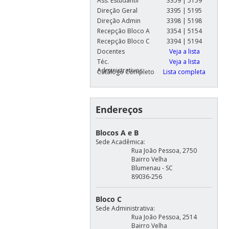
Ass. Estudantil
3359 | 5159
Direção Geral
3395 | 5195
Direção Admin
3398 | 5198
Recepção Bloco A
3354 | 5154
Recepção Bloco C
3394 | 5194
Docentes
Veja a lista
Téc.
Veja a lista
Administrativos
Catálogo Completo
Lista completa
Endereços
Blocos A e B
Sede Acadêmica:
Rua João Pessoa, 2750
Bairro Velha
Blumenau - SC
89036-256
Bloco C
Sede Administrativa:
Rua João Pessoa, 2514
Bairro Velha